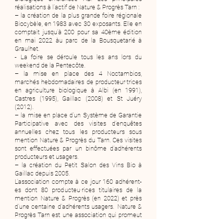
réalisations à l’actif de Nature & Progrès Tarn :
– la création de la plus grande foire régionale
Biocybèle, en 1983 avec 30 exposants. Elle en
comptait jusqu’à 200 pour sa 40ème édition
en mai 2022 àu parc de la Bousquetarié à
Graulhet.
- La foire se déroule tous les ans lors du
weekend de la Pentecôte.
– la mise en place des 4 Noctambios,
marchés hebdomadaires de producteur·trices
en agriculture biologique à Albi (en 1991),
Castres (1995), Gaillac (2008) et St Juéry
(2012).
– la mise en place d’un Système de Garantie
Participative avec des visites d’enquêtes
annuelles chez tous les producteurs sous
mention Nature & Progrès du Tarn. Ces visites
sont effectuées par un binôme d’adhérents
producteurs et usagers.
– la création du Petit Salon des Vins Bio à
Gaillac depuis 2005.
L’association compte à ce jour 160 adhérent-
es dont 80 producteu·rices titulaires de la
mention Nature & Progrès (en 2022) et près
d’une centaine d’adhérents usagers.
Nature &
Progrès Tarn est une association qui promeut