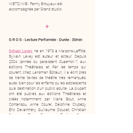
WBTD/WBI. Fanny Brouyaux est
accompagnée par Grand studio.
+
G R O S
- Lecture Performée -
Durée : 30min
Sylvain Levey
,
né en 1973 à Maisons-Laffitte,
Sylvain Levey est auteur et acteur. Depuis
2004 (année où paraissent
Ouasmok ?
, aux
éditions Théâtrales, et
Par les temps qui
courent
, chez Lansman Éditeur), il a écrit près
de trente textes de théâtre très remarqués,
aussi bien pour les enfants ou les adolescents
qu’à destination d’un public adulte. La plupart
ont été publiés aux éditions Théâtrales et
créés notamment par Marie Bout, Anne
Contensou, Anne Courel, Delphine Crubézy,
Éric Devanthéry, Guillaume Doucet, Christian
Duchange, Thierry Escarmant, Émilie Le Roux,
Olivier Letellier, Laurent Maindon, Anne-Sophie
Pauchet, Matthieu Roy ou Cyril Teste. Des
lieux comme le Centquatre, le Centre