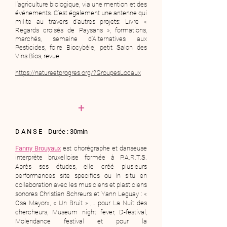
l’agriculture biologique, via une mention et des
événements. C’est également une antenne qui
milite au travers d’autres projets:
Livre «
Regards croisés de Paysans », f
ormations,
m
archés, s
emaine d’Alternatives aux
Pesticides, f
oire Biocybèle, p
etit Salon des
Vins Bios, revue.
https://natureetprogres.org/?GroupesLocaux
+
D A N S E -
Durée : 30min
Fanny Brouyaux
est chorégraphe et danseuse
interprète bruxelloise formée à P.A.R.T.S.
Après ses études, elle créé plusieurs
performances site specifics ou In situ en
collaboration avec les musiciens et plasticiens
sonores Christian Schreurs et Yann Leguay : «
Osa Mayor», « Un Bruit » ,… pour La Nuit des
chercheurs, Museum night fever, D-festival,
Molendance festival et pour la