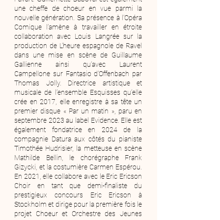
une cheffe de choeur en vue parmi la
nouvelle génération. Sa présence à l’Opéra
Comique l’amène à travailler en étroite
collaboration avec Louis Langrée sur la
production de L’heure espagnole de Ravel
dans une mise en scène de Guillaume
Gallienne ainsi qu’avec Laurent
Campellone sur Fantasio d’Offenbach par
Thomas Jolly. Directrice artistique et
musicale de l’ensemble Esquisses qu’elle
crée en 2017, elle enregistre à sa tête un
premier disque « Par un matin », paru en
septembre 2023 au label Evidence. Elle est
également fondatrice en 2024 de la
compagnie Datura aux côtés du pianiste
Timothée Hudrisier, la metteuse en scène
Mathilde Bellin, le chorégraphe Frank
Gizycki, et la costumière Carmen Espérou.
En 2021, elle collabore avec le Eric Ericson
Choir en tant que demi-finaliste du
prestigieux concours Eric Ericson à
Stockholm et dirige pour la première fois le
projet Choeur et Orchestre des Jeunes