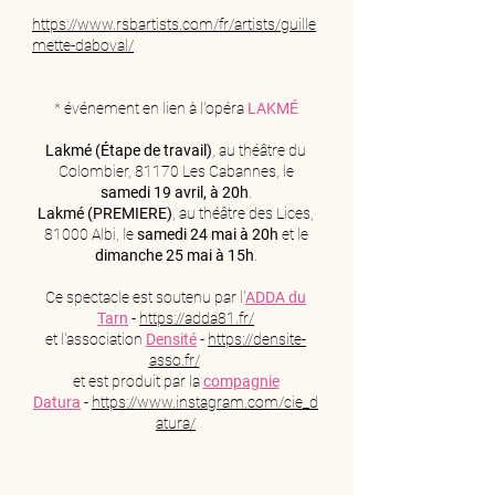
https://www.rsbartists.com/fr/artists/guille
mette-daboval/
* événement en lien à l'opéra
LAKMÉ
Lakmé (Étape de travail)
, au théâtre du
Colombier, 81170 Les Cabannes, le
samedi 19 avril, à 20h
.
Lakmé (PREMIERE)
, au théâtre des Lices,
81000 Albi, le
samedi 24 mai à 20h
et le
dimanche 25 mai à 15h
.
Ce spectacle est soutenu par l'
ADDA du
Tarn
-
https://adda81.fr/
et l'association
Densité
-
https://densite-
asso.fr/
et est produit par la
compagnie
Datura
-
https://www.instagram.com/cie_d
atura/