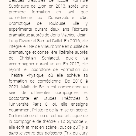
d'études théâtrales de l'École Normale
Supérieure de Lyon en 2013, après une
première formation en tant que
comédienne au Conservatoire d'Art
Dramatique de Toulouse. Elle y
expérimente durant deux ans l'écriture
dramatique auprès de Joris Mathieu, Jean-
Loup Rivière et Samuel Gallet. En 2016, elle
intègre le TNP de Villeurbanne en qualité de
dramaturge et conseillère littéraire auprès
de Christian Schiaretti, qu'elle va
accompagner durant un an. En 2017, elle
rejoint le Laboratoire de Formation au
Théâtre Physique, où elle achève sa
formation de comédienne. De 2018 à
2021, Mathilde Bellin est comédienne au
sein de différentes compagnies, et
doctorante en Études Théâtrales à
l’Université Paris 8, où elle enseigne
notamment l'Histoire de la mise en scène.
Co-fondatrice et co-directrice artistique de
la compagnie de théâtre « La Syncope »,
elle écrit et met en scène
Tout ce qu'il y a
dans le ventre des poissons
(Prix du Jury