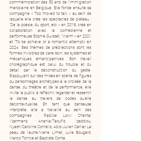
commémoration des 50 ans de l’immigration
marocaine en Belgique. Elle fonde ensuite sa
compagnie « Too moved to talk » au sein de
laquelle elle crée les spectacles de plateau :
"De la poésie, du sport, etc » en 2019, créé en
collaboration avec la comédienne et
performeuse Sophie Guisset, "Warm » en 2021
et "To be schieve or a romantic attempt» en
2024. Ses thèmes de prédilections sont les
formes invisibles de care/soin, les systèmes et
mécaniques émancipatrices. Son travail
chorégraphique est celui du trouble et du
détail par la déconstruction du geste.
S’appuyant sur des mises en scène de figures
ou personnages archétypes à la croisée de la
danse, du théâtre et de la performance, elle
invite le public à réfléchir, regarder et ressentir
la danse au travers de codes qu’elle
décontextualise. En tant que danseuse
interprète, elle a travaillé au sein des
compagnies : Radical Low/ Chantal
Yzermans, Anania/Taoufiq Izeddiou,
Nyash/Caroline Cornélis, Abis/Julien Carlier, La
peau de l’autre/Marie Limet, Julie Bougard,
Marco Torrice et Baptiste Conte.