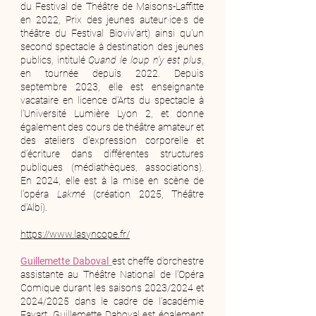
du Festival de Théâtre de Maisons-Laffitte
en 2022, Prix des jeunes auteur·ice·s de
théâtre du Festival Bioviv'art) ainsi qu'un
second spectacle à destination des jeunes
publics, intitulé
Quand le loup n'y est plus
,
en tournée depuis 2022. Depuis
septembre 2023, elle est enseignante
vacataire en licence d'Arts du spectacle à
l'Université Lumière Lyon 2, et donne
également des cours de théâtre amateur et
des ateliers d'expression corporelle et
d’écriture dans différentes structures
publiques (médiathèques, associations).
En 2024, elle est à la mise en scène de
l'opéra
Lakmé
(création 2025, Théâtre
d'Albi).
https://www.lasyncope.fr/
Guillemette Daboval
est c
heffe d’orchestre
assistante au Théâtre National de l’Opéra
Comique durant les saisons 2023/2024 et
2024/2025 dans le cadre de l’académie
Favart. Guillemette Daboval est également