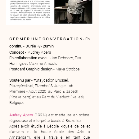
G E R M E R U N E C O N V E R S A T I O N -
En
continu - Durée +/- 20min
Concept
- Audrey Apers
En collaboration avec
- Jan Deboom, Eva
Honings et Maxime Arnould
Postcard Graphic design
- Maya Strobbe
Soutenu par
- #Staycation Brussel,
Plazeyfestival, Elzenhof & Jungle Lab
Première - Août 2020 au Parc Elizabeth
(Koekelberg) et au Parc du Viaduct (Ixelles)
Belgique
Audrey Apers
(1991-) est metteuse en scène,
régisseuse et interprète basée à Bruxelles.
Après avoir étudié à L’école Royale de ballet
d'Anvers et la haute école des Arts à
Amsterdam, elle à travaillé en tant que