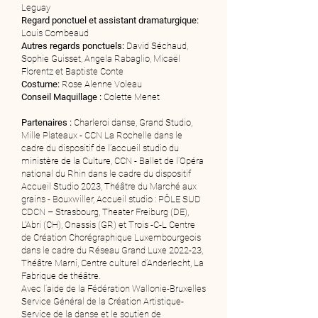
Leguay
Regard ponctuel et assistant dramaturgique:
Louis Combeaud
Autres regards ponctuels:
David Séchaud,
Sophie Guisset, Angela Rabaglio, Micaël
Florentz et Baptiste Conte
Costume:
Rose Alenne Voleau
Conseil Maquillage :
Colette Menet
Partenaires :
Charleroi danse, Grand Studio,
Mille Plateaux - CCN La Rochelle dans le
cadre du dispositif de l’accueil studio du
ministère de la Culture, CCN - Ballet de l’Opéra
national du Rhin dans le cadre du dispositif
Accueil Studio 2023, Théâtre du Marché aux
grains - Bouxwiller, Accueil studio : PÔLE SUD
CDCN – Strasbourg, Theater Freiburg (DE),
L'Abri (CH), Onassis (GR) et Trois -C-L Centre
de Création Chorégraphique Luxembourgeois
dans le cadre du Réseau Grand Luxe 2022-23,
Théâtre Marni, Centre culturel d’Anderlecht, La
Fabrique de théâtre.
Avec l’aide de la Fédération Wallonie-Bruxelles
Service Général de la Création Artistique-
Service de la danse et le soutien de