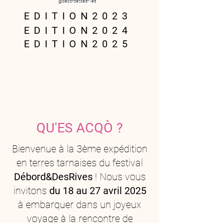
@
debordetdesrives
E D I T I O N 2 0 2 3
E D I T I O N 2 0 2 4
E D I T I O N 2 0 2 5
QU'ES ACQÒ ?
Bienvenue à la 3ème expédition
en terres tarnaises du festival
Débord&DesRives
! Nous vous
invitons
du 18 au 27 avril 2025
à embarquer dans un joyeux
voyage à la rencontre de