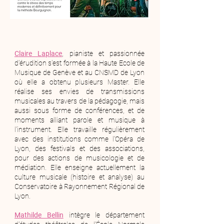
Claire Laplace
, pianiste et passionnée
d'érudition s'est formée à la Haute Ecole de
Musique de Genève et au CNSMD de Lyon
où elle a obtenu plusieurs Master. Elle
réalise ses envies de transmissions
musicales au travers de la pédagogie, mais
aussi sous forme de conférences, et de
moments alliant parole et musique à
l'instrument. Elle travaille régulièrement
avec des institutions comme l'Opéra de
Lyon, des festivals et des associations,
pour des actions de musicologie et de
médiation. Elle enseigne actuellement la
culture musicale (histoire et analyse) au
Conservatoire à Rayonnement Régional de
Lyon.
Mathilde Bellin
intègre le département