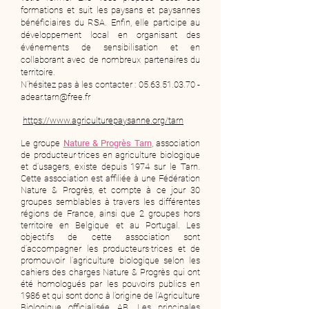
formations et suit les paysans et paysannes
bénéficiaires du RSA. Enfin, elle participe au
développement local en organisant des
événements de sensibilisation et en
collaborant avec de nombreux partenaires du
territoire.
N’hésitez pas à les contacter :
05.63.51.03.70
-
adear.tarn@free.fr
https://www.agriculturepaysanne.org/tarn
Le groupe
Nature & Progrès Tarn
, association
de producteur·trices en agriculture biologique
et d’usagers, existe depuis 1974 sur le Tarn.
Cette association est affiliée à une Fédération
Nature & Progrès, et compte à ce jour 30
groupes semblables à travers les différentes
régions de France, ainsi que 2 groupes hors
territoire en Belgique et au Portugal. Les
objectifs de cette association sont
d’accompagner les producteurs·trices et de
promouvoir l’agriculture biologique selon les
cahiers des charges Nature & Progrès qui ont
été homologués par les pouvoirs publics en
1986 et qui sont donc à l’origine de l’Agriculture
Biologique officialisée AB. Les principales