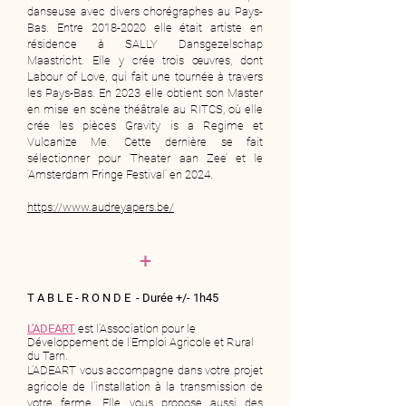
danseuse avec divers chorégraphes au Pays-
Bas. Entre
2018-2020
elle était artiste en
résidence à SALLY Dansgezelschap
Maastricht. Elle y crée trois œuvres, dont
Labour of Love, qui fait une tournée à travers
les Pays-Bas. En 2023 elle obtient son Master
en mise en scène théâtrale au RITCS, où elle
crée les pièces Gravity is a Regime et
Vulcanize Me. Cette dernière se fait
sélectionner pour ’Theater aan Zee’ et le
‘Amsterdam Fringe Festival’ en 2024.
https://www.audreyapers.be/
+
T A B L E - R O N D E ​ -
Durée +/- 1h45
L'ADEART
est l’Association pour le
Développement de l’Emploi Agricole et Rural
du Tarn.
L’ADEART vous accompagne dans votre projet
agricole de l’installation à la transmission de
votre ferme. Elle vous propose aussi des