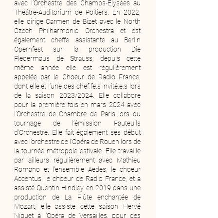
avec l’Orchestre des Champs-Elysées au
Théâtre-Auditorium de Poitiers. En 2022,
elle dirige Carmen de Bizet avec le North
Czech Philharmonic Orchestra et est
également cheffe assistante au Berlin
Opernfest sur la production Die
Fledermaus de Strauss; depuis cette
même année elle est régulièrement
appelée par le Choeur de Radio France,
dont elle et l’une des chef.fe.s invité.e.s lors
de la saison 2023/2024. Elle collabore
pour la première fois en mars 2024 avec
l’Orchestre de Chambre de Paris lors du
tournage de l’émission Fauteuils
d’Orchestre. Elle fait également ses début
avec l’orchestre de l’Opéra de Rouen lors de
la tournée métropole estivale. Elle travaille
par ailleurs régulièrement avec Mathieu
Romano et l’ensemble Aedes, le choeur
Accentus, le choeur de Radio France, et a
assisté Quentin Hindley en 2019 dans une
production de La Flûte enchantée de
Mozart; elle assiste cette saison Hervé
Niquet à l'Opéra de Versailles, pour des