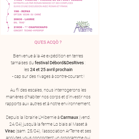
QU'ES ACQÒ ?
Bienvenue à la 4e expédition en terres
tarnaises du
festival Débord&DesRives
:
les
24 et 25 avril prochain
- cap sur des rivages à contre-courant !
Au fil des escales, nous interrogerons les
manières d’habiter nos corps et d’investir nos
rapports aux autres et à notre environnement.
Depuis la librairie L’Hibernie à
Carmaux
(vend.
24/04) jusqu’à la ferme Lo biais al Maset à
Virac
(sam. 25/04), l’association ArTerre et ses
acolytes vous concoctent un programme qui